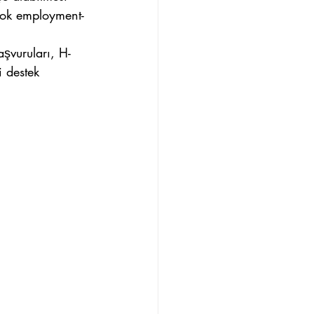
rçok employment-
aşvuruları, H-
 destek 