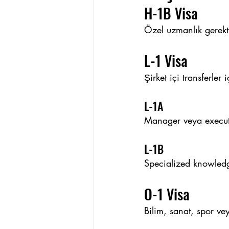
H-1B Visa
Özel uzmanlık gerektir
L-1 Visa
Şirket içi transferler i
L-1A
Manager veya executi
L-1B
Specialized knowledge
O-1 Visa
Bilim, sanat, spor vey