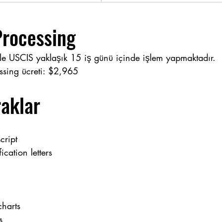
rocessing
le USCIS yaklaşık 15 iş günü içinde işlem yapmaktadır.
sing ücreti: $2,965
raklar
cript
cation letters
charts
s