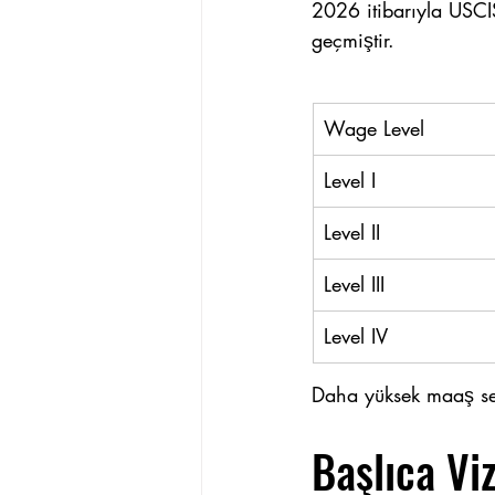
2026 itibarıyla USCI
geçmiştir.
Wage Level
Level I
Level II
Level III
Level IV
Daha yüksek maaş sevi
Başlıca Viz