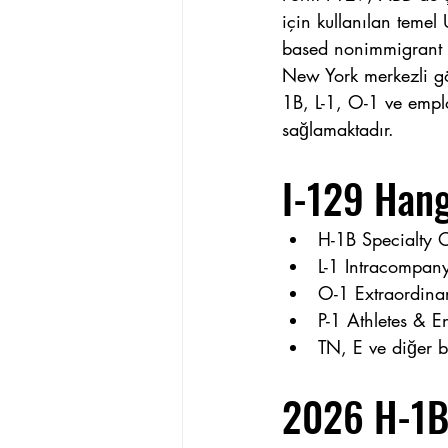
için kullanılan temel
based nonimmigrant v
New York merkezli gö
1B, L-1, O-1 ve empl
sağlamaktadır.
I-129 Hangi
H-1B Specialty 
L-1 Intracompany
O-1 Extraordinar
P-1 Athletes & En
TN, E ve diğer b
2026 H-1B 