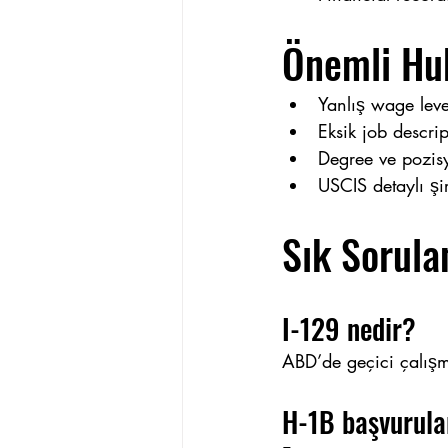
Önemli Hu
Yanlış wage level
Eksik job descrip
Degree ve pozis
USCIS detaylı şir
Sık Sorula
I-129 nedir?
ABD’de geçici çalışma
H-1B başvurular