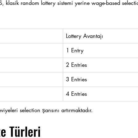
S, klasik random lottery sistemi yerine wage-based select
Lottery Avantajı
1 Entry
2 Entries
3 Entries
4 Entries
yeleri selection şansını artırmaktadır.
e Türleri