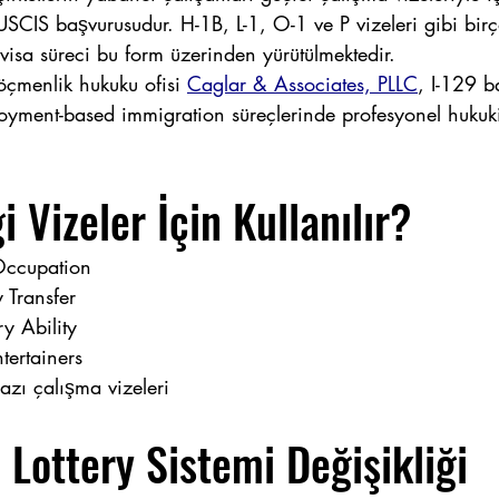
 USCIS başvurusudur. H-1B, L-1, O-1 ve P vizeleri gibi bi
isa süreci bu form üzerinden yürütülmektedir.
çmenlik hukuku ofisi 
Caglar & Associates, PLLC
, I-129 b
oyment-based immigration süreçlerinde profesyonel hukuki
 Vizeler İçin Kullanılır?
Occupation
 Transfer
y Ability
tertainers
azı çalışma vizeleri
Lottery Sistemi Değişikliği