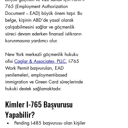
765 (Employment Authorization 
Document – EAD) büyük önem taşır. Bu 
belge, kişinin ABD’de yasal olarak 
çalışabilmesini sağlar ve göçmenlik 
süreci devam ederken finansal istikrarın 
korunmasına yardımcı olur.
New York merkezli göçmenlik hukuku 
ofisi 
Caglar & Associates, PLLC
, I-765 
Work Permit başvuruları, EAD 
yenilemeleri, employment-based 
immigration ve Green Card süreçlerinde 
hukuki destek sağlamaktadır.
Kimler I-765 Başvurusu 
Yapabilir?
Pending I-485 başvurusu olan kişiler