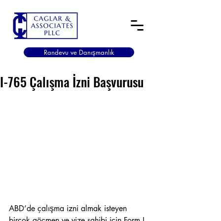
Randevu ve Danışmanlık
I-765 Çalışma İzni Başvurusu
ABD’de çalışma izni almak isteyen 
birçok göçmen ve vize sahibi için Form I-