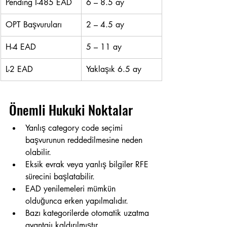
Pending I-485 EAD
6 – 8.5 ay
OPT Başvuruları
2 – 4.5 ay
H-4 EAD
5 – 11 ay
L-2 EAD
Yaklaşık 6.5 ay
Önemli Hukuki Noktalar
Yanlış category code seçimi 
başvurunun reddedilmesine neden 
olabilir.
Eksik evrak veya yanlış bilgiler RFE 
sürecini başlatabilir.
EAD yenilemeleri mümkün 
olduğunca erken yapılmalıdır.
Bazı kategorilerde otomatik uzatma 
avantajı kaldırılmıştır.