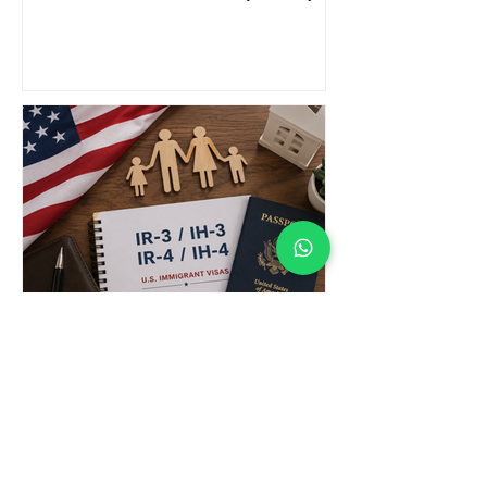
IR-3 / IH-3 / IR-4 / IH-4 Vizeleri