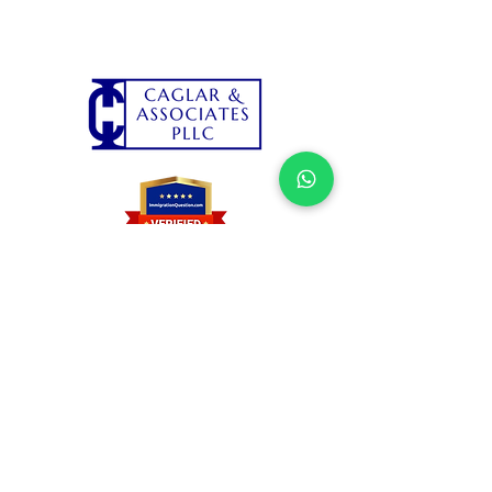
Caglar & Associates, PLLC
Telefon:
+1
(646) 874-3575
Mail:
info@caglarpllc.com
Adres:
100 Church St 8th Floor,
New York, NY 10007
© 2026 Caglar & Associates, PLLC. İçerik
ve yayın hakları saklıdır.