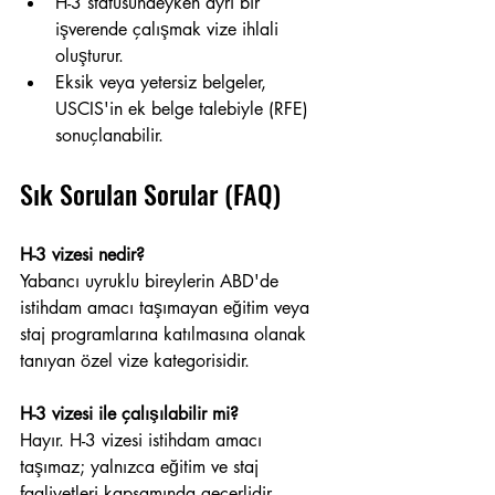
H-3 statüsündeyken ayrı bir 
işverende çalışmak vize ihlali 
oluşturur.
Eksik veya yetersiz belgeler, 
USCIS'in ek belge talebiyle (RFE) 
sonuçlanabilir.
Sık Sorulan Sorular (FAQ)
H-3 vizesi nedir?
Yabancı uyruklu bireylerin ABD'de 
istihdam amacı taşımayan eğitim veya 
staj programlarına katılmasına olanak 
tanıyan özel vize kategorisidir.
H-3 vizesi ile çalışılabilir mi?
Hayır. H-3 vizesi istihdam amacı 
taşımaz; yalnızca eğitim ve staj 
faaliyetleri kapsamında geçerlidir.