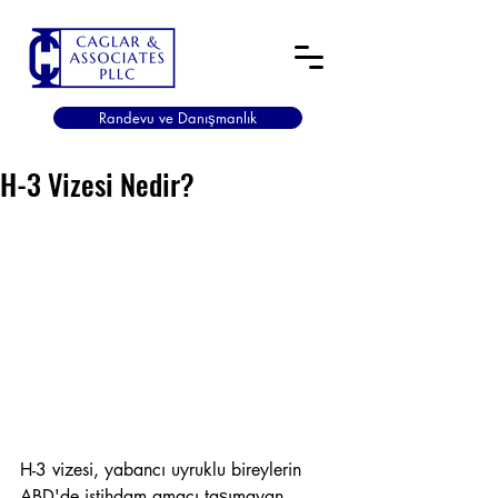
Randevu ve Danışmanlık
H-3 Vizesi Nedir?
H-3 vizesi, yabancı uyruklu bireylerin 
ABD'de istihdam amacı taşımayan 