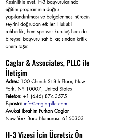
Kesinlikle evet. H-3 başvurularında 
eğitim programının doğru 
yapılandırılması ve belgelenmesi sürecin 
seyrini doğrudan etkiler. Hukuki 
rehberlik, hem sponsor kuruluş hem de 
bireysel başvuru sahibi açısından kritik 
önem taşır.
Caglar & Associates, PLLC ile 
İletişim
Adres:
 100 Church St 8th Floor, New 
York, NY 10007, United States 
Telefon:
 +1 (646) 874-3575 
E-posta:
info@caglarpllc.com
Avukat Ibrahim Furkan Caglar
New York Baro Numarası: 6160303
H-3 Vizesi İçin Ücretsiz Ön 